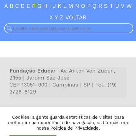
A
B
C
D
E
F
G
H
I
J
K
L
M
N
O
P
Q
R
S
T
U
V
W
X
Y
Z
VOLTAR
Fundação Educar
| Av. Anton Von Zuben,
2.155 | Jardim São José
CEP 13051-900 | Campinas | SP | Tel.: (19)
3728-8129
Acesse nossas redes sociais:
Cookies: a gente guarda estatísticas de visitas para
melhorar sua experiência de navegação, saiba mais em
nossa
Política de Privacidade.