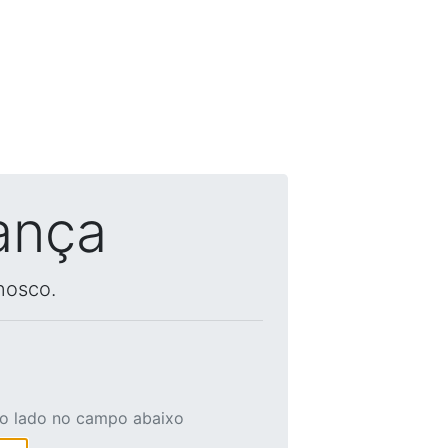
ança
nosco.
ao lado no campo abaixo