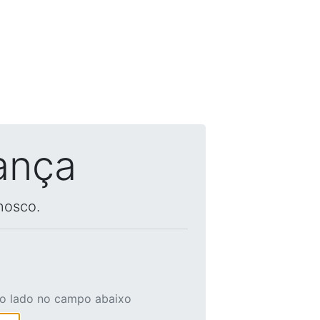
ança
nosco.
ao lado no campo abaixo