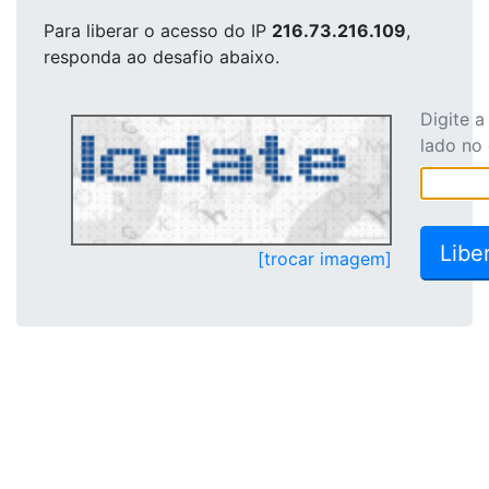
Para liberar o acesso
do IP
216.73.216.109
,
responda ao desafio abaixo.
Digite 
lado no
[trocar imagem]