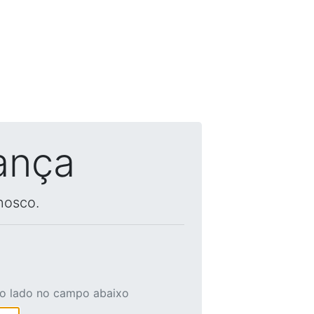
ança
nosco.
ao lado no campo abaixo