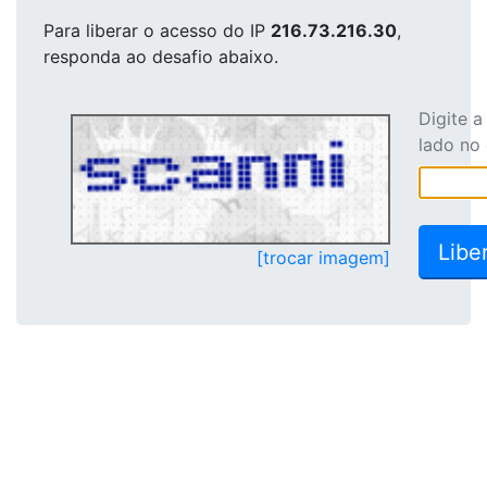
Para liberar o acesso
do IP
216.73.216.30
,
responda ao desafio abaixo.
Digite 
lado no
[trocar imagem]