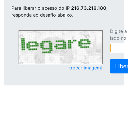
Para liberar o acesso
do IP
216.73.216.180
,
responda ao desafio abaixo.
Digite 
lado no
[trocar imagem]