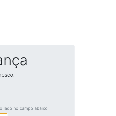
ança
nosco.
ao lado no campo abaixo