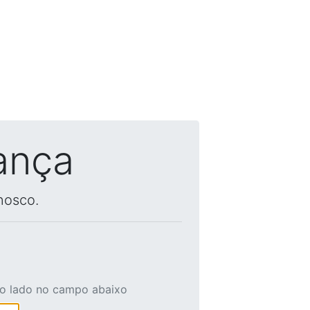
ança
nosco.
ao lado no campo abaixo