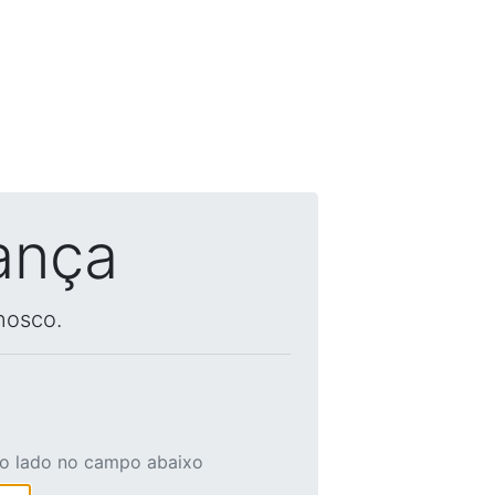
ança
nosco.
ao lado no campo abaixo