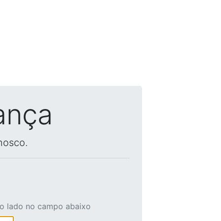
ança
nosco.
ao lado no campo abaixo