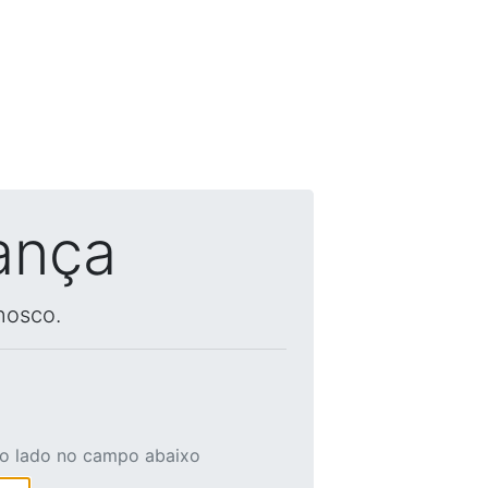
ança
nosco.
ao lado no campo abaixo