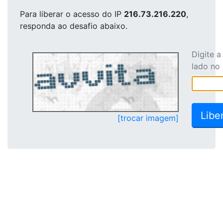
Para liberar o acesso
do IP
216.73.216.220
,
responda ao desafio abaixo.
Digite 
lado no
[trocar imagem]