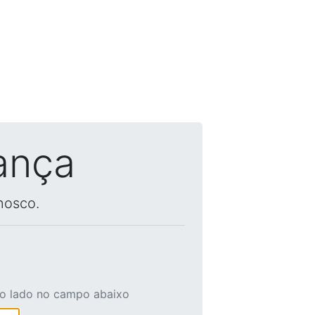
ança
nosco.
ao lado no campo abaixo