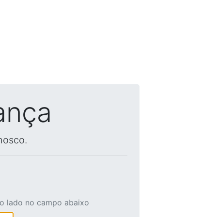
ança
nosco.
ao lado no campo abaixo