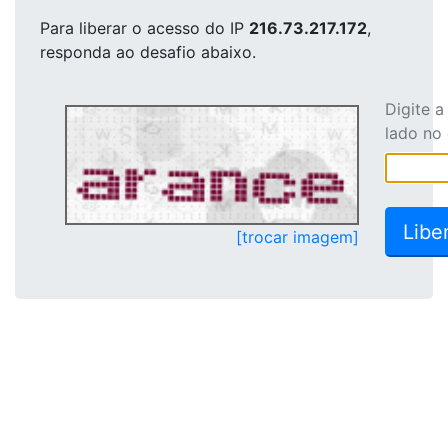
Para liberar o acesso
do IP
216.73.217.172
,
responda ao desafio abaixo.
Digite 
lado no
[trocar imagem]