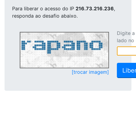
Para liberar o acesso
do IP
216.73.216.236
,
responda ao desafio abaixo.
Digite 
lado no
[trocar imagem]