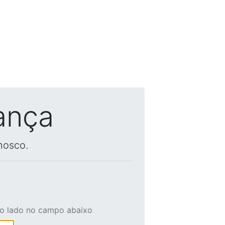
ança
nosco.
ao lado no campo abaixo