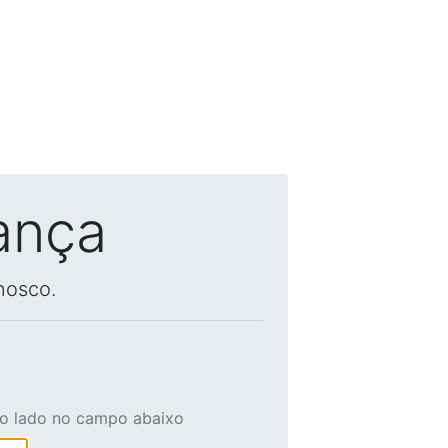
ança
nosco.
ao lado no campo abaixo